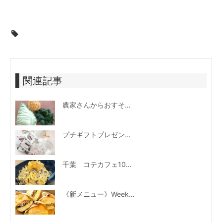
関連記事
農家さんからおすそ分けしていただいた、見た目も可愛い西洋野菜
プチギフトプレゼント＆お楽しみ福引イベントも！7th&1st Anniversaryキャンペーン開催中
千葉 コテカフェ10月新ランチメニュー
《新メニュー》Weeken’ Donuts×Cotecafe 生ドーナツサンド 限定販売！