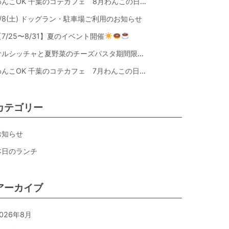
わんこOK 千葉のコテカフェ 8月わんこの日 オートミールdeローストビーフライス
8/8(土) ドッグラン・駐車場ご利用のお知らせ
【7/25〜8/31】夏のイベント開催
サルシッチャと夏野菜のチーズパスタ期間限定新メニュー登場！
わんこOK 千葉のコテカフェ 7月わんこの日 白身魚とカラフルやさいのオムレツ
カテゴリー
>>
お知らせ
本日のランチ
アーカイブ
026年8月