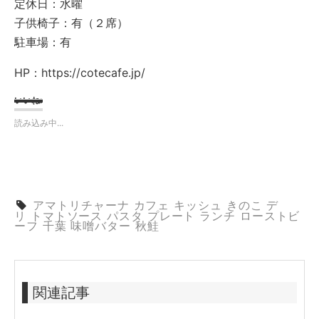
定休日：水曜
子供椅子：有（２席）
駐車場：有
HP：https://cotecafe.jp/
いいね:
読み込み中...
アマトリチャーナ
カフェ
キッシュ
きのこ
デ
リ
トマトソース
パスタ
プレート
ランチ
ローストビ
ーフ
千葉
味噌バター
秋鮭
関連記事