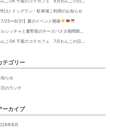
わんこOK 千葉のコテカフェ 8月わんこの日 オートミールdeローストビーフライス
8/8(土) ドッグラン・駐車場ご利用のお知らせ
【7/25〜8/31】夏のイベント開催
サルシッチャと夏野菜のチーズパスタ期間限定新メニュー登場！
わんこOK 千葉のコテカフェ 7月わんこの日 白身魚とカラフルやさいのオムレツ
カテゴリー
お知らせ
本日のランチ
アーカイブ
026年8月