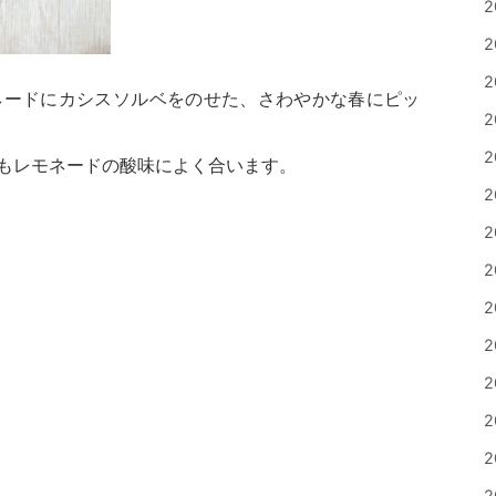
2
2
2
ネードにカシスソルベをのせた、さわやかな春にピッ
2
2
もレモネードの酸味によく合います。
2
2
2
2
2
2
2
2
2