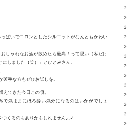
2
2
2
いっぱいでコロンとしたシルエットがなんともかわい
2
2
らおしゃれなお酒が飲めたら最高！って思い（私だけ
2
とにしました（笑）」とひとみさん。
2
。
2
が苦手な方もぜひお試しを。
2
増えてきた今日この頃。
2
席で気ままにほろ酔い気分になるのはいかがでしょ
2
2
をつくるのもありかもしれませんよ♪
2