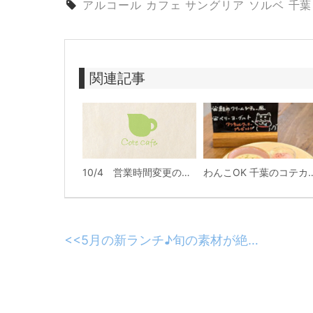
アルコール
カフェ
サングリア
ソルベ
千葉
関連記事
10/4 営業時間変更のお知らせ
わんこOK 千葉のコテカ
<<
5月の新ランチ♪旬の素材が絶品のパスタランチ＆ロコモコが新登場