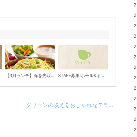
2
2
2
2
2
2
2
フェ 3月わんこの日
【3月ランチ】春を先取り♪店長イチオシ！そら豆と桜エビの春色パスタ
STAFF募集!ホール&キッチン補助スタッフ
2
2
2
グリーンの映えるおしゃれなテラス席でティータイムを♪
2
2
2