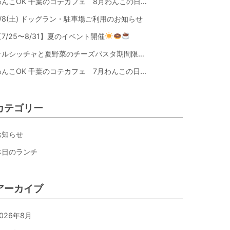
わんこOK 千葉のコテカフェ 8月わんこの日 オートミールdeローストビーフライス
8/8(土) ドッグラン・駐車場ご利用のお知らせ
【7/25〜8/31】夏のイベント開催
サルシッチャと夏野菜のチーズパスタ期間限定新メニュー登場！
わんこOK 千葉のコテカフェ 7月わんこの日 白身魚とカラフルやさいのオムレツ
カテゴリー
お知らせ
本日のランチ
アーカイブ
026年8月